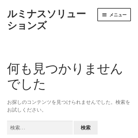
ルミナスソリュー
ナ
コ
メニュー
ビ
ン
ションズ
ゲ
テ
ー
ン
ホーム
シ
ツ
ョ
へ
Sample Page
ン
ス
何も見つかりません
へ
キ
ス
ッ
でした
キ
プ
ッ
プ
お探しのコンテンツを見つけられませんでした。検索を
お試しください。
検
索: